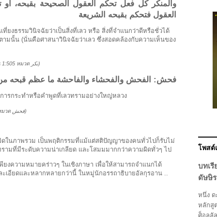
والمنكر كل فعل تحكم العقول الصحيحة بقبحه، أو 
العقول فتحكم بقبحه الشريعة
่ยงธรรมวินิจฉัยว่าเป็นสิ่งที่เลว หรือ สิ่งที่จำแนกว่าดีหรือชั่วได้
ตามนั้น (นั่นคือศาสนาวินิจฉัยว่าเลว ซึ่งสอดคล้องกับความเห็นของ
น
1:505
หมวด
نكر
)
فحش: الفحش والفحشاء والفاحشة ما عظم قبحه من ال
คือ การกระทำหรือคำพูดที่เลวทรามอย่างใหญ่หลวง
หมวด
فحش
)
มผิดในภาพรวม เป็นพฤติกรรมที่แม้แต่สติปัญญาของคนทั่วไปก็รับไม่
โพสต
ทรามที่มีระดับความน่าเกลียด และโสมมมากกว่าความผิดทั่วๆ ไป
นเพียงความหมายคร่าวๆ ในเชิงภาษา เพื่อให้สามารถจำแนกได้
บทเรี
มที่ละเอียดและหลากหลายกว่านี้ ในหมู่นักอรรถาธิบายอัลกุรอาน
..
ดัษษิร
หนึ่ง ด
หลักสู
ศ็อลลั