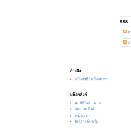
RSS
บ
คว
อ้างอิง
หนึ่งดาอีย์หนึ่งผลงาน
บล็อกลิงก์
มูลนิธิวิทยาทาน
อิสลามเฮ้าส์
e-Daiyah
อิกเราะอ์ฟอรั่ม