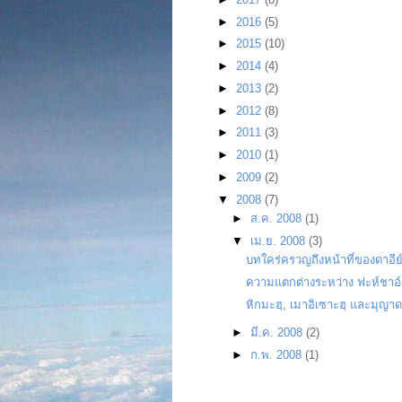
►
2016
(5)
►
2015
(10)
►
2014
(4)
►
2013
(2)
►
2012
(8)
►
2011
(3)
►
2010
(1)
►
2009
(2)
▼
2008
(7)
►
ส.ค. 2008
(1)
▼
เม.ย. 2008
(3)
บทใคร่ครวญถึงหน้าที่ของดาอีย
ความแตกต่างระหว่าง ฟะห์ชาอ์ 
หิกมะฮฺ, เมาอิเซาะฮฺ และมุญาด
►
มี.ค. 2008
(2)
►
ก.พ. 2008
(1)