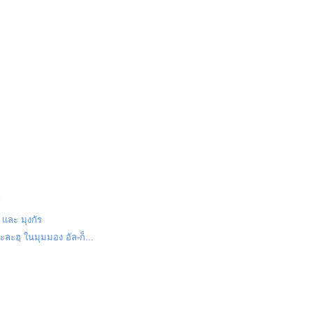
์
และ มุงกัร
ะละฮฺ ในมุมมอง อัล-ก็...