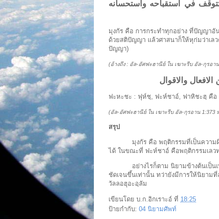
تتوقف في استقباحه واستحسانه
มุงกัร คือ การกระทำทุกอย่าง ที่ปัญญาอันเที
ด้วยสติปัญญา แล้วศาสนาก็ให้หุก่มว่าเลว
ปัญญา)
(อ้างถึง :
อัล-อัศฟะฮานีย์ ใน เฆาะรีบ อัล-กุรอา
افعال والاقو
ال
ฟะหะชะ :
ฟุห์ชฺ, ฟะห์ชาอ์, ฟาหิชะฮฺ 
(
อัล-อัศฟะฮานีย์ ใน เฆาะรีบ อัล-กุรอาน
1:373
สรุป
มุงกัร คือ พฤติกรรมที่เป็นควา
ได้ ในขณะที่ ฟะห์ชาอ์ คือพฤติกรรมเลว
อย่างไรก็ตาม นิยามข้างต้นเป็
ชัดเจนขึ้นเท่านั้น ทว่ายังมีการให้นิยา
วัลลอฮุอะอฺลัม
เขียนโดย
บ.ก.อิกเราะอ์
ที่
18:25
ป้ายกำกับ:
04 นิยามศัพท์