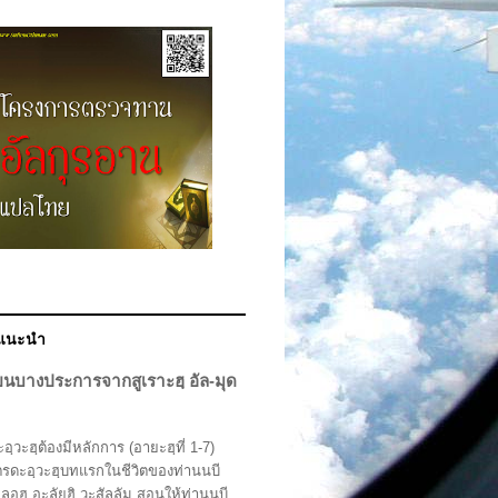
์แนะนำ
ยนบางประการจากสูเราะฮฺ อัล-มุด
ะอฺวะฮฺต้องมีหลักการ (อายะฮฺที่ 1-7)
ตรดะอฺวะฮฺบทแรกในชีวิตของท่านนบี
ลลอฮฺ อะลัยฮิ วะสัลลัม สอนให้ท่านนบี