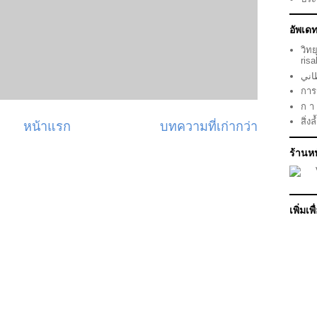
อัพเด
วิท
ris
การ
ก า 
สิ่ง
หน้าแรก
บทความที่เก่ากว่า
ร้านห
เพิ่มเ