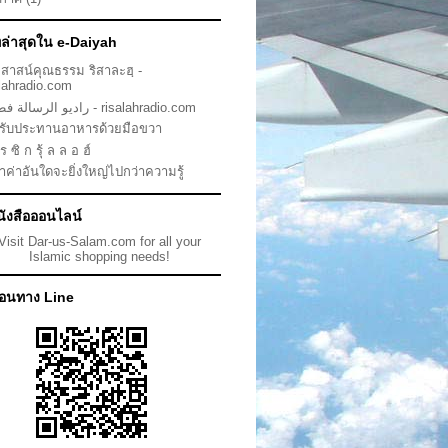
ทล่าสุดใน e-Daiyah
ยุสาสน์คุณธรรม ริสาละฮฺ -
alahradio.com
راديو الرسالة فطاني - risalahradio.com
รับประทานอาหารด้วยมือขวา
ร ซิ ก รุ้ ล ล อ ฮ์
ล้ำค่าอันใดจะยิ่งใหญ่ไปกว่าความรู้
นังสือออนไลน์
พื่อนทาง Line