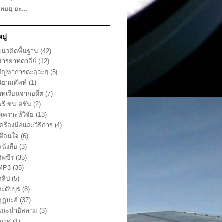
ลลอฮฺ อะ...
มู่
แนวคิดพื้นฐาน
(42)
มารยาทดาอีย์
(12)
ปัญหาการดะอฺวะฮฺ
(5)
นิยามศัพท์
(1)
บทเรียนจากอดีต
(7)
พรีเซนเตชั่น
(2)
ิเคราะห์วิจัย
(13)
ครื่องมือและวิธีการ
(4)
เตือนใจ
(6)
หนังสือ
(3)
ัฟซีร
(35)
MP3
(35)
คลิป
(5)
ตะดับบุร
(8)
คุฏบะฮ์
(37)
แนะนำอิสลาม
(3)
กาศ
(1)