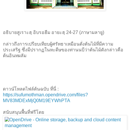
อธิบายสูเราะฮฺ อิบรอฮีม อายะฮฺ 24-27 (ภาษามลายู)
กล่าวถึงการเปรียบเทียบผู้ศรัทธาเหมือนดั่งต้นไม้ที่มีความ
ประเสริฐ ซึ่งมีปรากฏในหะดีษของท่านนบีว่าต้นไม้ดังกล่าวคือ
ต้นอินทผลัม
ดาวน์โหลดไฟล์ต้นฉบับ ที่นี่ :
https://sufumothman.opendrive.com/files?
MV83MDExMjQ0M19EYWhPTA
สนับสนุนพื้นที่ฟรีโดย