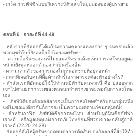
- เกร็ด การตัฟซีรแบบวิเคราะห์ตัวเลขในมุมมองของผู้บรรยาย
ตอนที่ 6 - อายะฮ์ที่ 44-49
- หลังจากที่อัลลอฮ์ได้แก้ปมความคลางแคลงต่าง ๆ จนครบแล้ว
พวกมุชริกีนก็ยังคงดื้อดึงไม่ยอมศรัทธา
- ความดื้อรั้นของคนที่ไม่ยอมศรัทธาแม้จะเห็นการลงโทษอยู่ต่อ
หน้าก็ยังพูดหลอกตัวเองว่าเป็นเรื่องอื่น
- ความน่ากลัวของการมองไม่เห็นอะซาบที่อยู่ต่อหน้า
- เวลาที่เจอกับคนที่ดื้อด้านหัวรั้นเราควรจะต้องทำอย่างไร?
- คำสั่งแรกที่อัลลอฮ์ใช้ให้ท่านนบีทำกับคนพวกนี้ คือ ปล่อยพวก
เขาไปตามยถากรรมของตนจนกว่าพวกเขาจะเจอกับการลงโทษ
เอง
- ภัยพิบัติของอัลลอฮ์อาจจะเป็นการลงโทษสำหรับคนกลุ่มหนึ่ง
แต่ในขณะเดียวกันก็อาจจะเป็นความเมตตาแก่คนกลุ่มหนึ่ง
- สำหรับกาฟิร ภัยพิบัติคือการลงโทษ สำหรับมุอ์มินคือกัฟฟา
เราะฮ์ หรือมูลเหตุแห่งการอภัยโทษก่อนที่พวกเขาจะกลับสู่อาคิ
เราะฮ์ (22.20-24.28)
- อัลลอฮ์สั่งให้ผู้ศรัทธาอดทนต่อการตัดสินของอัลลอฮ์ที่สั่งให้ทำ