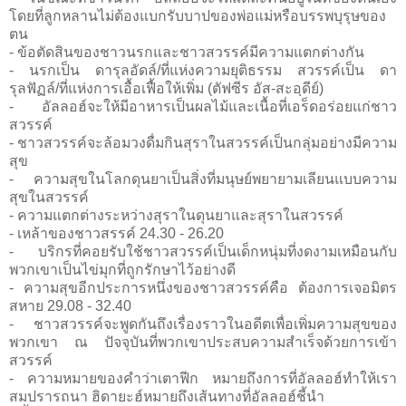
โดยที่ลูกหลานไม่ต้องแบกรับบาปของพ่อแม่หรือบรรพบุรุษของ
ตน
- ข้อตัดสินของชาวนรกและชาวสวรรค์มีความแตกต่างกัน
- นรกเป็น ดารุลอัดล์/ที่แห่งความยุติธรรม สวรรค์เป็น ดา
รุลฟัฏล์/ที่แห่งการเอื้อเฟื้อให้เพิ่ม (ตัฟซีร อัส-สะอฺดีย์)
- อัลลอฮ์จะให้มีอาหารเป็นผลไม้และเนื้อที่เอร็ดอร่อยแก่ชาว
สวรรค์
- ชาวสวรรค์จะล้อมวงดื่มกินสุราในสวรรค์เป็นกลุ่มอย่างมีความ
สุข
- ความสุขในโลกดุนยาเป็นสิ่งที่มนุษย์พยายามเลียนแบบความ
สุขในสวรรค์
- ความแตกต่างระหว่างสุราในดุนยาและสุราในสวรรค์
- เหล้าของชาวสรรค์ 24.30 - 26.20
- บริกรที่คอยรับใช้ชาวสวรรค์เป็นเด็กหนุ่มที่งดงามเหมือนกับ
พวกเขาเป็นไข่มุกที่ถูกรักษาไว้อย่างดี
- ความสุขอีกประการหนึ่งของชาวสวรรค์คือ ต้องการเจอมิตร
สหาย 29.08 - 32.40
- ชาวสวรรค์จะพูดกันถึงเรื่องราวในอดีตเพื่อเพิ่มความสุขของ
พวกเขา ณ ปัจจุบันที่พวกเขาประสบความสำเร็จด้วยการเข้า
สวรรค์
- ความหมายของคำว่าเตาฟีก หมายถึงการที่อัลลอฮ์ทำให้เรา
สมปรารถนา ฮิดายะฮ์หมายถึงเส้นทางที่อัลลอฮ์ชี้นำ