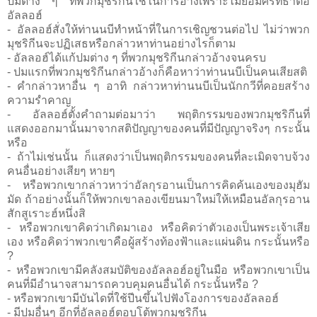
ปมต่าง ๆ ที่พวกมุชริกีนใช้ในการอ้างเพราะไม่ยอมศรัทธาต่อ
อัลลอฮ์
- อัลลอฮ์สั่งให้ท่านนบีทำหน้าที่ในการเชิญชวนต่อไป ไม่ว่าพวก
มุชริกีนจะปฏิเสธหรือกล่าวหาท่านอย่างไรก็ตาม
- อัลลอฮ์ได้แก้ปมต่าง ๆ ที่พวกมุชริกีนกล่าวอ้างจนครบ
- ปมแรกที่พวกมุชริกีนกล่าวอ้างก็คือหาว่าท่านนบีเป็นคนเสียสติ
- คำกล่าวหาอื่น ๆ อาทิ กล่าวหาท่านนบีเป็นนักกวีที่คอยสร้าง
ความรำคาญ
- อัลลอฮ์ตั้งคำถามต่อมาว่า พฤติกรรมของพวกมุชริกีนที่
แสดงออกมานั้นมาจากสติปัญญาของคนที่มีปัญญาจริงๆ กระนั้น
หรือ
- ถ้าไม่เช่นนั้น ก็แสดงว่าเป็นพฤติกรรมของคนที่ละเมิดจาบจ้วง
คนอื่นอย่างเสียๆ หายๆ
- หรือพวกเขากล่าวหาว่าอัลกุรอานเป็นการคิดค้นเองของมุฮัม
มัด ถ้าอย่างนั้นก็ให้พวกเขาลองเขียนมาใหม่ให้เหมือนอัลกุรอาน
สักสูเราะฮ์หนึ่งสิ
- หรือพวกเขาคิดว่าเกิดมาเอง หรือคิดว่าตัวเองเป็นพระเจ้าเสีย
เอง หรือคิดว่าพวกเขาคือผู้สร้างท้องฟ้าและแผ่นดิน กระนั้นหรือ
?
- หรือพวกเขามีคลังสมบัติของอัลลอฮ์อยู่ในมือ หรือพวกเขาเป็น
คนที่มีอำนาจสามารถควบคุมคนอื่นได้ กระนั้นหรือ ?
- หรือพวกเขามีบันไดที่ใช้ปีนขึ้นไปฟังโองการของอัลลอฮ์
- มีปมอื่นๆ อีกที่อัลลอฮ์ตอบโต้พวกมุชริกีน