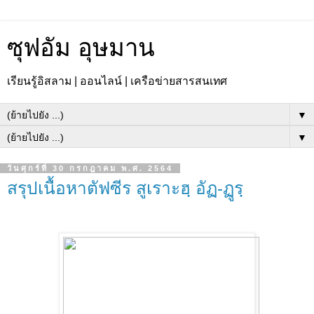
ซุฟอัม อุษมาน
เรียนรู้อิสลาม | ออนไลน์ | เครือข่ายสารสนเทศ
▼
▼
วันศุกร์ที่ 30 กรกฎาคม พ.ศ. 2564
สรุปเนื้อหาตัฟซีร สูเราะฮฺ อัฏ-ฏูรฺ