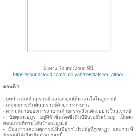
ฟังทาง SoundCloud ที่นี่
https://soundcloud.com/e-daiyah/sets/tafseer_attoor
ตอนที่ 1
- บทนำ แนะนำสูเราะฮ์ และอายะฮ์ที่น่าสนใจในสูเราะฮ์
- เหตุผลการเริ่มต้นสูเราะฮ์ด้วยการสาบาน
- ความหมายของการสาบานด้วยสรรพสิ่งแต่ละอย่างในสูเราะฮ์
- บัยตุลมะอฺมูร อยู่ที่ฟ้าชั้นเจ็ดซึ่งมีนบีอิบรอฮีมเฝ้าอยู่ เป็นผล
ตอบแทนที่ท่านได้สร้างกะอฺบะฮ์
- เรื่องราวและเหตุการณ์ที่นบีมูซาไปวะห์ยูที่ภูเขาฏูร และการที่
อัลลอฮ์ให้เกียรติแก่ภูเขาลูกนี้