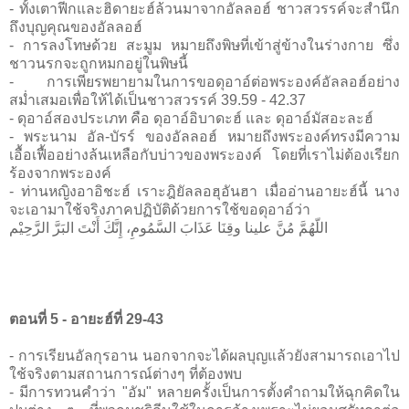
- ทั้งเตาฟีกและฮิดายะฮ์ล้วนมาจากอัลลอฮ์ ชาวสวรรค์จะสำนึก
ถึงบุญคุณของอัลลอฮ์
- การลงโทษด้วย สะมูม หมายถึงพิษที่เข้าสู่ข้างในร่างกาย ซึ่ง
ชาวนรกจะถูกหมกอยู่ในพิษนี้
- การเพียรพยายามในการขอดุอาอ์ต่อพระองค์อัลลอฮ์อย่าง
สม่ำเสมอเพื่อให้ได้เป็นชาวสวรรค์ 39.59 - 42.37
- ดุอาอ์สองประเภท คือ ดุอาอ์อิบาดะฮ์ และ ดุอาอ์มัสอะละฮ์
- พระนาม อัล-บัรร์ ของอัลลอฮ์ หมายถึงพระองค์ทรงมีความ
เอื้อเฟื้ออย่างล้นเหลือกับบ่าวของพระองค์ โดยที่เราไม่ต้องเรียก
ร้องจากพระองค์
- ท่านหญิงอาอิชะฮ์ เราะฎิยัลลอฮุอันฮา เมื่ออ่านอายะฮ์นี้ นาง
จะเอามาใช้จริงภาคปฏิบัติด้วยการใช้ขอดุอาอ์ว่า
اللّهُمَّ مُنَّ علينا وقِنَا عَذَابَ السَّمُومِ، إِنَّكَ أَنْتَ البَرَّ الرَّحِيْم
ตอนที่ 5 - อายะฮ์ที่ 29-43
- การเรียนอัลกุรอาน นอกจากจะได้ผลบุญแล้วยังสามารถเอาไป
ใช้จริงตามสถานการณ์ต่างๆ ที่ต้องพบ
- มีการทวนคำว่า "อัม" หลายครั้งเป็นการตั้งคำถามให้ฉุกคิดใน