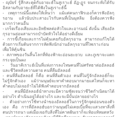
- ญุบัยร์ รู้สึกสะดุดกับอายะฮ์ในสูเราะฮ์ อัฏ-ฏูร จนกระทั่งได้รับ
อิสลามกับอายะฮ์ที่ได้ฟังในสูเราะฮ์นี้
- เหตุการณ์นี้แสดงให้เห็นว่า แม้แต่คนกาฟิรเองก็ควรฟังอัลกุ
รอาน แล้วนับประสาอะไรกับคนที่เป็นมุสลิม ยิ่งต้องควรฟัง
มากกว่าคนอื่น
- เกร็ดเรื่องเสียงและอิทธิพลต่อหัวใจและอารมณ์ ดังนั้น เสียงอัล
กุรอานย่อมสามารถบำบัดหัวใจได้อย่างดีเยี่ยม
- การขี้เกียจและการไม่คุ้นเคยกับอัลกุรอาน สามารถแก้ไขได้
ด้วยการเริ่มต้นจากการหัดฟังนักอ่านอัลกุรอานที่ไพเราะก่อน
เพื่อให้คุ้นชิน
- สภาพของวันสิ้นโลกที่ท้องฟ้าจะอ่อนยะยวบ และภูเขาจะแตก
กระจุยเป็นผง
- วันอาคิเราะฮ์เป็นที่แห่งการลงโทษคนที่ไม่ศรัทธาต่ออัลลอฮ์
และชีวิตหลังความตาย คนที่ลืมอัลลอฮ์
- คนที่ลืมอัลลอฮ์ ก็คือ คนที่ลืมตัวเอง คนที่ไม่รู้จักอัลลอฮ์ก็จะ
ไม่รู้จักตัวเอง แม้ว่ามนุษย์จะหาคำตอบมากมายแค่ไหนก็จะหา
คำตอบไม่เจอถ้าไม่ได้ฟังคำตอบจากอัลลอฮ์
- คนที่มีอัลลอฮ์นำทางจะมีความชัดเจนว่าชีวิตกำเนิดมาได้
อย่างไร ดำเนินอยู่ได้อย่างไร และจะมีบั้นปลายอย่างไร
- ตัวอย่างการใช้ทางนำของอัลลอฮ์ในการรู้จักจุดอ่อนของตัว
เอง คือ การที่อัลลอฮ์บอกว่ามนุษย์ไม่เคยเบื่อที่จะแสวงหาสิ่งที่
ตนปรารถนา แต่เมื่อเจอกับสิ่งที่ไม่คาดฝันเราก็จะท้อแท้หมดหวัง