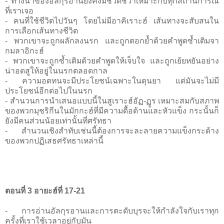
- ทางนำของอัลกุรอานยังคงมีชีวิตชีวาเหมาะกับทุกสถานการณ์
ที่เราเจอ
- คนที่ใช้ชีวิตไปวันๆ โดยไม่มีอาคิเราะฮ์ เส้นทางจะสับสนใน
การเลือกเส้นทางชีวิต
- พวกเขาจะถูกผลักลงนรก และถูกตอกย้ำด้วยคำพูดซ้ำเติมจา
กมลาอิกะฮ์
- พวกเขาจะถูกซ้ำเติมด้วยคำพูดให้เจ็บใจ และถูกเย้ยหยันอย่าง
น่าอดสูให้อยู่ในนรกตลอดกาล
- ความอดทนจะมีประโยชน์เฉพาะในดุนยา แต่มันจะไม่มี
ประโยชน์อีกต่อไปในนรก
- สำนวนการนำเสนอแบบนี้ในสูเราะฮ์อัฏ-ฏูร เหมาะสมกับสภาพ
ของพวกมุชริกีนในมักกะฮ์ที่มีความดื้อด้านและหัวแข็ง กระนั้นก็
ยังมีคนส่วนน้อยเท่านั้นที่ศรัทธา
- สำนวนเชิงสำทับเช่นนี้ต้องการจะละลายความแข็งกระด้าง
ของพวกปฏิเสธศรัทธาเหล่านี้
ตอนที่ 3 อายะฮ์ที่ 17-21
- การอ่านอัลกุรอานและการตะดับบุรจะให้กำลังใจกับเราทุก
ครั้งที่เราใช้เวลาอยู่กับมัน