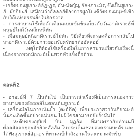
- เกร็ดของสูเราะฮ์อัฏ-ฏูร, อัน-นัจญ์มฺ, อัล-เกาะมัร, ซึ่งเป็นสูเราะ
ฮ์ มักกียะฮ์ เสมือนว่าอัลลอฮ์ต้องการผูกโยงชีวิตของมนุษย์เข้า
กับวิถีแห่งสรรพสิ่งในจักรวาล
- การสาบานใช้เพื่อตักเตือนแบบเข้มข้นเกี่ยวกับวันอาคิเราะฮ์ที่
มนุษย์ไม่มีวันหลีกหนีพ้น
- เมื่อมนุษย์หนีอาคิเราะฮ์ไม่พ้น วิธีเดียวที่จะรอดคือการกลับไป
หาอาคิเราะฮ์ด้วยการยอมรับศรัทธาต่ออัลลอฮ์
- เหตุใดที่ต้องใช้เครื่องมือในการสาบานเกี่ยวกับเรื่องนี้
เนื่องจากพวกมักกะฮ์เป็นพวกหัวแข็งดื้อด้าน
ตอนที่ 2
- อายะฮ์ที่ 7 เป็นต้นไป เป็นการเล่าเรื่องที่เป็นการสนองการ
สาบานของอัลลอฮ์ในตอนต้นสูเราะฮ์
- เครื่องมือในการเน้นย้ำ (ตะอ์กีด) เพื่อประกาศว่าวันกิยามะฮ์
นั้นจะเกิดขึ้นอย่างแน่นอน ไม่มีใครสามารถยับยั้งมันได้
- หะดีษของญุบัยร์ บิน มุฏอิม ที่มาเจรจากับท่านนบี
ศ็อลลัลลอฮุอะลัยฮิวะสัลลัม ในประเด็นเชลยสงครามบะดัร และ
ได้ฟังสูเราะฮ์อัฏ-ฏูร ที่ท่านนบีกำลังอ่านในละหมาดมัฆริบ