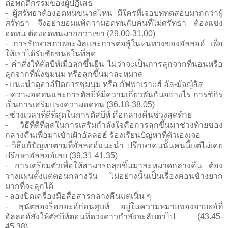
ต่อพฤติกรรมของผู้ปฏิเสธ
- ผู้ศรัทธาต้องอดทนขนาดไหน มีใครที่เจอบททดสอบมากกว่าผู้
ศรัทธา จึงอย่ายอมแพ้ความอดทนกับคนที่ไม่ศรัทธา ต้องแข่ง
อดทน ต้องอดทนมากกว่าเขา (29.00-31.00)
- การรักษาสภาพอะมัลและการต่อสู้ในหนทางของอัลลอฮ์ เพื่อ
ให้เราได้รับชัยชนะในที่สุด
- คำสั่งให้ตัสบีห์เมื่อลุกขึ้นยืน ไม่ว่าจะเป็นการลุกจากที่นอนหรือ
ลุกจากที่นั่งชุมนุม หรือลุกขึ้นมาละหมาด
- แนะนำดุอาอ์ปิดการชุมนุม หรือ กัฟฟาเราะฮ์ อัล-มัจญ์ลิส
- ความอดทนและการตัสบีห์มีความเกี่ยวพันกันอย่างไร การซิกิร
เป็นการเสริมแรงความอดทน (36.18-38.05)
- ช่วงเวลาที่ดีที่สุดในการตัสบีห์ คือกลางคืนช่วงสุดท้าย
- วิธีที่ดีที่สุดในการเสริมกำลังใจคือการลุกขึ้นมาช่วงท้ายของ
กลางคืนเพื่อมาเข้าเฝ้าอัลลอฮ์ ร้องเรียนปัญหาที่ตัวเองเจอ
- วิธีแก้ปัญหาตามที่อัลลอฮ์แนะนำ ปรึกษาคนนั้นคนนี้แต่ไม่เคย
ปรึกษาอัลลอฮ์เลย (39.31-41.35)
- การเตรียมตัวเพื่อให้สามารถลุกขึ้นมาละหมาดกลางคืน ต้อง
วางแผนตั้งแต่ตอนกลางวัน ไม่อย่างนั้นเป็นเรื่องค่อนข้างยาก
มากที่จะลุกได้
- ลองปิดเครื่องมือสื่อสารกลางคืนแต่เนิ่น ๆ
- สุนัตสองร็อกอะฮ์ก่อนศุบห์ อยู่ในความหมายของอายะฮ์ที่
อัลลอฮ์สั่งให้ตัสบีห์ตอนที่ดวงดาวกำลังจะลับตาไป (43.45-
45.38)