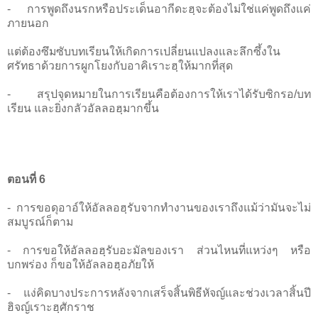
- การพูดถึงนรกหรือประเด็นอากีดะฮฺจะต้องไม่ใช่แค่พูดถึงแค่
ภายนอก
แต่ต้องซึมซับบทเรียนให้เกิดการเปลี่ยนแปลงและลึกซึ้งใน
ศรัทธาด้วยการผูกโยงกับอาคิเราะฮฺให้มากที่สุด
- สรุปจุดหมายในการเรียนคือต้องการให้เราได้รับซิกรอ/บท
เรียน และยิ่งกลัวอัลลอฮฺมากขึ้น
ตอนที่ 6
- การขอดุอาอ์ให้อัลลอฮฺรับจากทำงานของเราถึงแม้ว่ามันจะไม่
สมบูรณ์ก็ตาม
- การขอให้อัลลอฮฺรับอะมัลของเรา ส่วนไหนที่แหว่งๆ หรือ
บกพร่อง ก็ขอให้อัลลอฮฺอภัยให้
- แง่คิดบางประการหลังจากเสร็จสิ้นพิธีหัจญ์และช่วงเวลาสิ้นปี
ฮิจญ์เราะฮฺศักราช