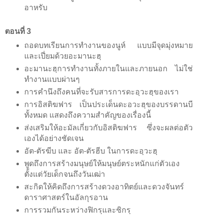
อาหรับ
ตอนที่ 3
ถอดบทเรียนการทำงานของนูห์ แบบมีจุดมุ่งหมาย
และเปี่ยมด้วยอะมานะฮฺ
อะมานะฮฺการทำงานทั้งภายในและภายนอก ไม่ใช่
ทำงานแบบผ่านๆ
การคำนึงถึงคนที่จะรับสารการดะอฺวะฮฺของเรา
การอิสติฆฟาร เป็นประเด็นดะอวะฮฺของบรรดานบี
ทั้งหมด แสดงถึงความสำคัญของเรื่องนี้
ส่งเสริมให้อะมัลเกี่ยวกับอิสติฆฟาร ซึ่งจะผลต่อตัว
เองได้อย่างชัดเจน
อัต-ตัรฆีบ และ อัต-ตัรฮีบ ในการดะอฺวะฮฺ
พูดถึงการสร้างมนุษย์ให้มนุษย์ตระหนักแก่ตัวเอง
ตั้งแต่วัยเด็กจนถึงวันเฒ่า
สะกิดให้คิดถึงการสร้างดวงอาทิตย์และดวงจันทร์
ดาราศาสตร์ในอัลกุรอาน
การรวมกันระหว่างฟิกรฺและซิกรฺ