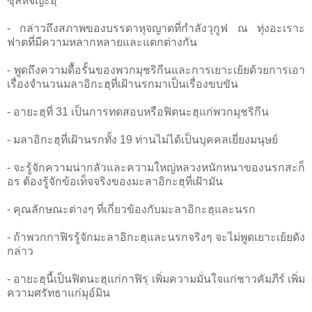
ซุลหิจญะฮฺ
- กล่าวถึงสภาพของบรรดาหุจญาตที่กำลังวุกูฟ ณ ทุ่งอะเราะ
ฟาตที่มีความหลากหลายและแตกต่างกัน
- พูดถึงความดื้อรั้นของพวกมุชริกีนและการเยาะเย้ยด้วยการเอา
เรื่องจำนวนมลาอิกะฮฺที่เฝ้านรกมาเป็นเรื่องขบขัน
- อายะฮฺที่ 31 เป็นการทดสอบหรือฟิตนะฮฺแก่พวกมุชริกีน
- มลาอิกะฮฺที่เฝ้านรกทั้ง 19 ท่านไม่ได้เป็นบุคคลเยี่ยงมนุษย์
- จะรู้จักความน่ากลัวและความใหญ่หลวงหนักหนาของนรกสะก็
อร ต้องรู้จักข้อเท็จจริงของมะลาอิกะฮฺที่เฝ้ามัน
- คุณลักษณะต่างๆ ที่เกี่ยวข้องกับมะลาอิกะฮฺและนรก
- ถ้าพวกกาฟิรรู้จักมะลาอิกะฮฺและนรกจริงๆ จะไม่พูดเยาะเย้ยดัง
กล่าว
- อายะฮฺนี้เป็นฟิตนะฮฺแก่กาฟิรฺ เพิ่มความมั่นใจแก่ชาวคัมภีร์ เพิ่ม
ความศรัทธาแก่มุอ์มิน