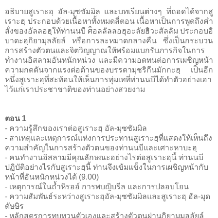
อธิบายสูเราะฮฺ อัล-มุซซัมมิล และบทเรียนต่างๆ ที่ถอดได้จากสู
เราะฮฺ ประกอบด้วยเนื้อหาทั้งหมดสี่ตอน เนื้อหาเป็นการพูดถึงคำ
สั่งของอัลลอฮฺให้ท่านนบี ศ็อลลัลลอฮุอะลัยฮิวะสัลลัม ประกอบอิ
บาดะฮฺกิยามุลลัยล์ หรือการละหมาดกลางคืน ซึ่งเป็นกระบวน
การสร้างตัวตนและจิตวิญญาณให้พร้อมแบกรับภารกิจในการ
ทำงานอิสลามอันหนักหน่วง และมีความอดทนต่อการเผชิญหน้า
ความกดดันจากแรงต่อต้านของบรรดามุชริกีนมักกะฮฺ เป็นอีก
หนึ่งสูเราะฮฺที่สะท้อนให้เห็นการทุ่มเทที่ท่านนบีได้ทำตัวอย่างเอา
ไว้แก่เราประชาชาติของท่านอย่างสวยงาม
ตอน 1
- ความรู้สึกของเราต่อสูเราะฮฺ อัล-มุซซัมมิล
- สาเหตุและเหตุการณ์แห่งการประทานสูเราะฮฺที่แสดงให้เห็นถึง
ความสำคัญในการสร้างตัวตนของท่านนบีและเศาะหาบะฮฺ
- คนทำงานอิสลามมีคุณลักษณะอย่างไรต่อสูเราะฮฺนี้ ท่านนบี
ปฏิบัติอย่างไรกับสูเราะฮฺนี้ ท่านจึงเข้มแข็งในการเผชิญหน้ากับ
หน้าที่อันหนักหน่วงได้ (9.00)
- เหตุการณ์ในถ้ำหิรออ์ การพบญิบรีล และการปลอบโยน
- ความสัมพันธ์ระหว่างสูเราะฮฺอัล-มุซซัมมิลและสูเราะฮฺ อัล-มุด
ดัษษิร
- หลักสูตรการทบทวนตัวเองและสร้างตัวตนผ่านกิยามมุลลัยล์