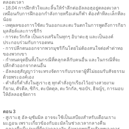
ตลอดเวลา
- 18.04 การฝึกหัวใจและลิ้นให้รำลึกต่ออัลลอฮฺอยู่ตลอดเวลา
เหมือนกับการฝึกออกกำลังกายหรือเล่นกีฬา ต้องทำทีละเล็กทีละ
น้อย
- เหตุผลของการใช้ตะวันออกและตะวันตกในการพูดถึงการกิยา
มุลลัยล์และการซิกิร
- การตะวักกัล เป็นแรงเสริมในทุกๆ อิบาดะฮฺ และเป็นองค์
ประกอบร่วมกับการอดทน
- การปลีกตนออกจากพวกมุชริกีนโดยไม่ต้องสนใจต่อคำด่าทอ
ของพวกเขา
- กำหนดจุดยืนทั้งในกรณีที่คลุกคลีกับคนอื่น และในกรณีที่จะ
ปลีกตัวออกจากคนอื่น
- อัลลอฮฺสัญญาว่าจะทรงจัดการกับบรรดาผู้ที่ไม่ยอมรับสัจธรรม
ด้วยพระองค์เอง
- คำสั่งกี่คำสั่งในสูเราะฮฺ ทุกคำสั่งถูกเรียงไว้อย่างสวยงาม
กิยาม, ตัรตีล, ซิกิร, ตะบัตตุล, ตะวักกัล, ซอบัร, ฮิจญ์รฺ, การมอบ
ให้อัลลอฮฺจัดการ
ตอน 3
- สูเราะฮฺ อัล-มุซัมมิล อาจจะใช้เป็นเสบียงสำหรับเดือนเราะ
มะฎอน เพราะเกี่ยวข้องกับอะมัลในช่วงเวลากลางคืน
- กลางคืนมีแง่มุมที่ดีกว่ากลางวัน ถ้าหากพูดถึงบริบทของการ