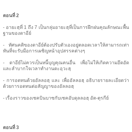
ตอนที่ 2
- อายะฮฺที่ 1 ถึง 7 เป็นกลุ่มอายะฮฺที่เป็นการฝึกฝนคุณลักษณะพื้น
ฐานของดาอีย์
- ทัศนคติของดาอีย์ต้องปรับตัวเองอยู่ตลอดเวลาให้สามารถเท่า
ทันที่จะรับมือการเผชิญหน้าอุปสรรคต่างๆ
- ดาอีย์ไม่ควรเป็นหนี้บุญคุณคนอื่น เพื่อไม่ให้เกิดความอึดอัด
และลำบากใจเวลาทำงานดะอฺวะฮฺ
- การอดทนด้วยอัลลอฮฺ และ เพื่ออัลลอฮฺ อธิบายรายละเอียดว่า
ด้วยการอดทนต่อสัญญาของอัลลอฮฺ
- เรื่องราวของเชคบินบาซกับเชคอับดุลลอฮฺ อัต-ตุรกีย์
ตอนที่ 3