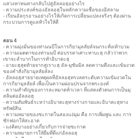
แสวงหาหนทางกลับไปสู่อัลลอฮฺอย่างไร
- ความประสงค์ของอัลลอฮฺในหลักความเชื่อของอิสลาม
- เรียนอัลกุรอานอย่างไรให้เกิดการเปลี่ยนแปลงจริงๆ ต้องผ่าน
กระบวนการดูแลหัวใจให้ดี
ตอน 4
- ความมุ่งมั่นของท่านนบีในการกิยามุลลัยล์จนกระทั่งเท้าบวม
- ความเมตตาของท่านนบี ต่อบรรดาเศาะหาบะฮฺ กลัวว่าพวก
เขาจะลำบากในการทำอิบาดะฮฺ
- อายะฮฺสุดท้ายจากสูเราะฮฺ อัล-มุซัมมิล ลดความตึงและเข้มงวด
ของคำสั่งกิยามุลลัยล์ลง
- อัลลอฮฺสาธยายเหตุผลที่อัลลอฮฺทรงลดระดับความเข้มงวดใน
การกิยามุลลัยล์ เพื่อเป็นความผ่อนปรนจากพระองค์
- ความสำคัญของการละหมาดห้าเวลา ที่แสดงตัวตนการเป็นมุ
สลิมต่ออัลลอฮฺ
- ความสัมพันธ์ระหว่างอิบาดะฮฺทางร่างกายและอิบาดะฮฺทาง
ทรัพย์สิน
- ความหมายของซะกาตในสองแง่มุม คือ การเพิ่มพูน และ การ
ซักฟอกให้สะอาด
- แง่คิดบางอย่างเกี่ยวกับการจ่ายซะกาต
- ความหมายการให้ยืมที่ดีแก่อัลลอฮฺ