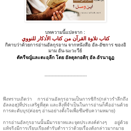
บทความนี้แปลจาก :
كتاب تلاوة القرآن من كتاب الأذكار للنووي
กิตาบว่าด้วยการอ่านอัลกุรอาน จากหนังสือ อัล-อัซการ ของอิ
มาม อัน-นะวะวีย์
ตัครีจญ์และตะอฺลีก โดย อัลดุลกอดิรฺ อัล-อัรนาอูฏ
-----------------------------
พึงทราบเถิดว่า การอ่านอัลกุรอานเป็นการซิกิร(กล่าวรำลึกถึง
อัลลอฮฺ)ที่ประเสริฐที่สุด และสิ่งที่จำเป็นในการอ่านก็คืออ่านด้วย
การตะดับบุร(ค่อยๆ อ่านอย่างตั้งใจเพื่อซึมซับความหมาย)
การอ่านอัลกุรอานนั้นมีมารยาทและจุดประสงค์ต่างๆ อยู่ด้วย
แท้จริงมีการเรียบเรียงตำรับตำราว่าด้วยเรื่องดังกล่าวมากมาย