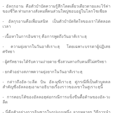
- อัลกุรอาน คือตัวบำบัดความรู้สึกโดดเดี่ยวเดียวดายและไร้ค่า
ของชีวิต ท่ามกลางสังคมที่คนส่วนใหญ่ชอบอยู่ในโลกโซเชียล
- อัลกุรอานคือเพื่อนสนิท เป็นตัวบำบัดจิตใจของเราได้ตลอด
เวลา
- เนื้อหาในการอินซารฺ คือการพูดถึงวันอาคิเราะฮฺ
- ความยุ่งยากในวันอาคิเราะฮฺ โดยเฉพาะบรรดาผู้ปฏิเสธ
ศรัทธา
- ผู้ศรัทธาจะได้รับความง่ายดาย ซึ่งสวนทางกับคนที่ไม่ศรัทธา
- ยกตัวอย่างสภาพความยุ่งยากในวันอาคิเราะฮฺ
- กล่าวถึงอัล-วะลีด บิน อัล-มุฆีเราะฮฺ คู่กรณีที่เป็นตัวบุคคล
สำคัญซึ่งอัลลอฮฺเอามาอธิบายเรื่องราวของเขาในสูเราะฮฺนี้
- การตอบโต้ของอัลลอฮฺต่อกรณีการแข็งขืนดื้อด้านของอัล-วะ
ลีด
- นี่คือตัวอย่างการอินซารในรูปแบบหนึ่ง จากหลายๆ วิธีการนำ