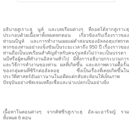
อธิบายสูเราะฮฺ นูห์ และบทเรียนต่างๆ ที่ถอดได้จากสูเราะฮฺ
ประกอบด้วยเนื้อหาทั้งหมดหกตอน เกี่ยวข้องกับเรื่องราวของ
ท่านนบีนูห์ และการทำงานเผยแผ่คำสอนของอัลลอฮฺแก่พรรค
พวกของท่านอย่างแข็งขันเป็นระยะเวลาถึง 950 ปี เรื่องราวของ
ท่านถือเป็นบทเรียนสำคัญสำหรับคนรุ่นหลังไม่ว่าจะเป็นบรรดา
นบีหรือผู้คนที่ทำงานอิสลามทั่วไป มีทั้งการอธิบายกระบวนการ
และวิธีการทำงานของท่าน ผลที่เกิดขึ้น และสภาพความดื้อรั้น
ของกลุ่มคนที่ชิริกต่ออัลลอฮฺ ซึ่งเป็นเรื่องที่เคยเกิดขึ้นใน
ประวัติศาสตร์อันยาวนานในอดีตแต่กลับสะท้อนให้เห็นภาพ
ปัจจุบันอย่างชัดเจนเหลือเชื่อและน่าแปลกเป็นอย่างยิ่ง
เนื้อหาในตอนต่างๆ จากตัฟซีรสูเราะฮฺ อัล-มะอาริจญ์ รวม
ทั้งหมด 6 ตอน