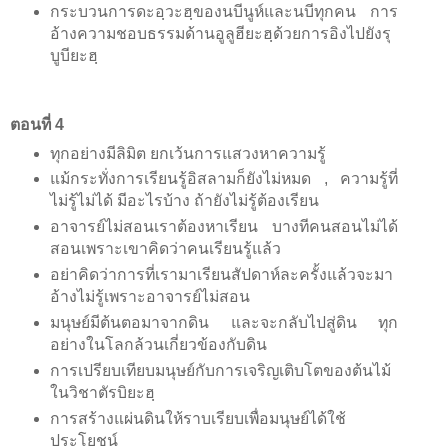
กระบวนการดะอฺวะฮฺของนบีนูห์และนบีทุกคน การ
อ้างความชอบธรรมด้านอูลูฮียะฮฺด้วยการอิงไปยังรุ
บูบียะฮฺ
ตอนที่ 4
ทุกอย่างมีลิมิต ยกเว้นการแสวงหาความรู้
แม้กระทั่งการเรียนรู้อิสลามก็ยังไม่หมด , ความรู้ที่
ไม่รู้ไม่ได้ มีอะไรบ้าง ถ้ายังไม่รู้ต้องเรียน
อาจารย์ไม่สอนเราต้องหาเรียน บางทีคนสอนไม่ได้
สอนเพราะเขาคิดว่าคนเรียนรู้แล้ว
อย่าคิดว่าการที่เรามาเรียนสัปดาห์ละครั้งแล้วจะมา
อ้างไม่รู้เพราะอาจารย์ไม่สอน
มนุษย์มีต้นตอมาจากดิน และจะกลับไปสู่ดิน ทุก
อย่างในโลกล้วนเกี่ยวข้องกับดิน
การเปรียบเทียบมนุษย์กับการเจริญเติบโตของต้นไม้
ในวิชาตัรบิยะฮฺ
การสร้างแผ่นดินให้ราบเรียบเพื่อมนุษย์ได้ใช้
ประโยชน์