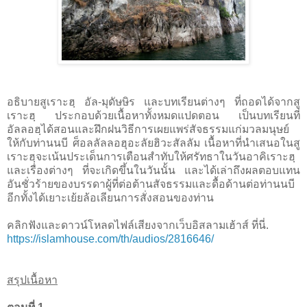
อธิบายสูเราะฮฺ อัล-มุดัษษิร และบทเรียนต่างๆ ที่ถอดได้จากสู
เราะฮฺ ประกอบด้วยเนื้อหาทั้งหมดแปดตอน เป็นบทเรียนที่
อัลลอฮฺได้สอนและฝึกฝนวิธีการเผยแพร่สัจธรรมแก่มวลมนุษย์
ให้กับท่านนบี ศ็อลลัลลอฮุอะลัยฮิวะสัลลัม เนื้อหาที่นำเสนอในสู
เราะฮฺจะเน้นประเด็นการเตือนสำทับให้ศรัทธาในวันอาคิเราะฮฺ
และเรื่องต่างๆ ที่จะเกิดขึ้นในวันนั้น และได้เล่าถึงผลตอบแทน
อันชั่วร้ายของบรรดาผู้ที่ต่อต้านสัจธรรมและดื้อด้านต่อท่านนบี
อีกทั้งได้เยาะเย้ยล้อเลียนการสั่งสอนของท่าน
คลิกฟังและดาวน์โหลดไฟล์เสียงจากเว็บอิสลามเฮ้าส์ ที่นี่.
https://islamhouse.com/th/audios/2816646/
สรุปเนื้อหา