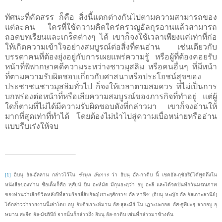
ทัศนะที่คัดสรร ก็คือ สิ่งนี้แตกต่างกันไปตามความสามารถของ
แต่ละคน ใครที่ใช้ความคิดใคร่ครวญอัลกุรอานแล้วสามารถ
ถอดบทเรียนและเกร็ดต่างๆ ได้ เขาก็จงใช้เวลาเพียงแค่เท่าที่ก่อ
ให้เกิดความเข้าใจอย่างสมบูรณ์ต่อสิ่งที่ตนอ่าน เช่นเดียวกับ
บรรดาคนที่ต้องยุ่งอยู่กับการเผยแพร่ความรู้ หรือผู้ที่ต้องคอยรับ
หน้าที่พิพากษาคดีความระหว่างชาวมุสลิม หรือคนอื่นๆ ที่มีหน้า
ที่ตามความรับผิดชอบเกี่ยวกับศาสนาหรือประโยชน์สุขของ
ประชาชนชาวมุสลิมทั่วไป ก็จงให้เวลาตามสมควร ที่ไม่เป็นการ
บกพร่องต่อหน้าที่หรือเสียความสมบูรณ์ของภารกิจที่ทำอยู่ แต่ผู้
ใดก็ตามที่ไม่ได้มีความรับผิดชอบดังที่กล่าวมา เขาก็จงอ่านให้
มากที่สุดเท่าที่ทำได้ โดยต้องไม่นำไปสู่ความเบื่อหน่ายหรืออ่าน
แบบรีบเร่งให้จบ
[1]
อิบนุ อัล-อัลลาน กล่าวไว้ใน
ชัรหุล อัซการ
ว่า อิบนุ อัล-กาติบ นี้ เชคอัล-กุชัยรีย์ได้พูดถึงใน
หนังสือของท่าน ชื่อเต็มก็คือ หุสัยน์ บิน อะห์มัด มีกุนยะฮฺว่า อบู อะลี และได้จดบันทึกวันมรณภาพ
ของท่านว่าเสียชีวิตหลังปีที่สามร้อยสี่สิบฮิจญ์เราะฮฺศักราช อัล-หาฟิซ (อิบนุ หะญัร อัล-อัสเกาะลานีย์)
ได้กล่าวว่ารายงานนี้เล่าโดย อบู อับดิรเราะห์มาน อัส-สุละมีย์ ใน เฏาะบะกอต อัศ-ศูฟียะฮฺ จากอบู อุ
ษมาน สะอีด อัล-มัฆริบีย์ จากนั้นก็กล่าวถึง อิบนุ อัล-กาติบ เช่นที่กล่าวมาข้างต้น