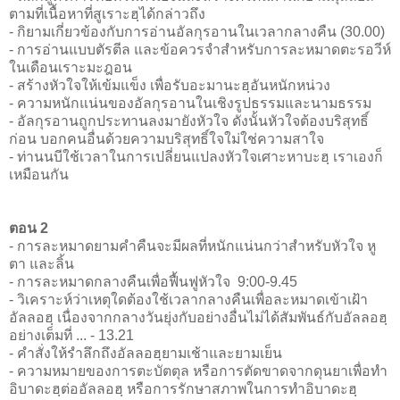
ตามที่เนื้อหาที่สูเราะฮฺได้กล่าวถึง
- กิยามเกี่ยวข้องกับการอ่านอัลกุรอานในเวลากลางคืน (30.00)
- การอ่านแบบตัรตีล และข้อควรจำสำหรับการละหมาดตะรอวีห์
ในเดือนเราะมะฎอน
- สร้างหัวใจให้เข้มแข็ง เพื่อรับอะมานะฮฺอันหนักหน่วง
- ความหนักแน่นของอัลกุรอานในเชิงรูปธรรมและนามธรรม
- อัลกุรอานถูกประทานลงมายังหัวใจ ดังนั้นหัวใจต้องบริสุทธิ์
ก่อน บอกคนอื่นด้วยความบริสุทธิ์ใจใม่ใช่ความสาใจ
- ท่านนบีใช้เวลาในการเปลี่ยนแปลงหัวใจเศาะหาบะฮฺ เราเองก็
เหมือนกัน
ตอน 2
- การละหมาดยามคำคืนจะมีผลที่หนักแน่นกว่าสำหรับหัวใจ หู
ตา และลิ้น
- การละหมาดกลางคืนเพื่อฟื้นฟูหัวใจ 9:00-9.45
- วิเคราะห์ว่าเหตุใดต้องใช้เวลากลางคืนเพื่อละหมาดเข้าเฝ้า
อัลลอฮฺ เนื่องจากกลางวันยุ่งกับอย่างอื่นไม่ได้สัมพันธ์กับอัลลอฮฺ
อย่างเต็มที่ ... - 13.21
- คำสั่งให้รำลึกถึงอัลลอฮฺยามเช้าและยามเย็น
- ความหมายของการตะบัตตุล หรือการตัดขาดจากดุนยาเพื่อทำ
อิบาดะฮฺต่ออัลลอฮฺ หรือการรักษาสภาพในการทำอิบาดะฮฺ