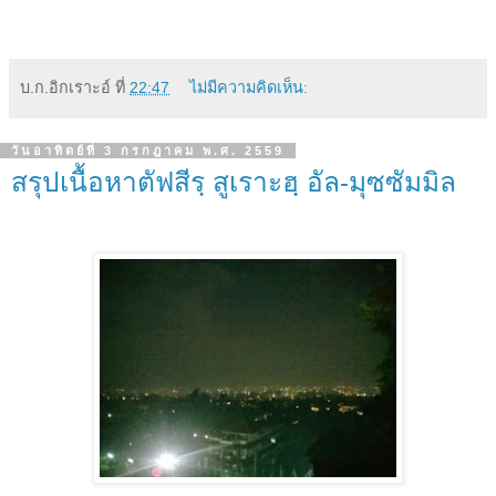
บ.ก.อิกเราะอ์
ที่
22:47
ไม่มีความคิดเห็น:
วันอาทิตย์ที่ 3 กรกฎาคม พ.ศ. 2559
สรุปเนื้อหาตัฟสีรฺ สูเราะฮฺ อัล-มุซซัมมิล