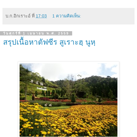
บ.ก.อิกเราะอ์
ที่
17:03
1 ความคิดเห็น:
วันศุกร์ที่ 1 เมษายน พ.ศ. 2559
สรุปเนื้อหาตัฟซีร สูเราะฮฺ นูหฺ