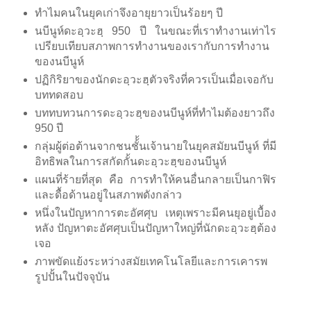
ทำไมคนในยุคเก่าจึงอายุยาวเป็นร้อยๆ ปี
นบีนูห์ดะอฺวะฮฺ 950 ปี ในขณะที่เราทำงานเท่าไร
เปรียบเทียบสภาพการทำงานของเรากับการทำงาน
ของนบีนูห์
ปฏิกิริยาของนักดะอฺวะฮฺตัวจริงที่ควรเป็นเมื่อเจอกับ
บททดสอบ
บททบทวนการดะอฺวะฮฺของนบีนูห์ที่ทำไมต้องยาวถึง
950 ปี
กลุ่มผู้ต่อต้านจากชนชั้้นเจ้านายในยุคสมัยนบีนูห์ ที่มี
อิทธิพลในการสกัดกั้นดะอฺวะฮฺของนบีนูห์
แผนที่ร้ายที่สุด คือ การทำให้คนอื่นกลายเป็นกาฟิร
และดื้อด้านอยู่ในสภาพดังกล่าว
หนึ่งในปัญหาการตะอัศศุบ เหตุเพราะมีคนยุอยู่เบื้อง
หลัง ปัญหาตะอัศศุบเป็นปัญหาใหญ่ที่นักดะอฺวะฮฺต้อง
เจอ
ภาพขัดแย้งระหว่างสมัยเทคโนโลยีและการเคารพ
รูปปั้นในปัจจุบัน