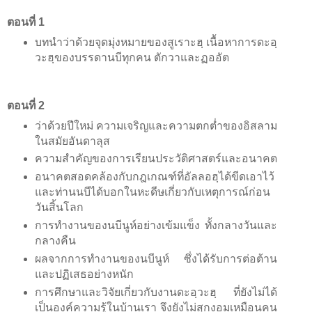
ตอนที่ 1
บทนำว่าด้วยจุดมุ่งหมายของสูเราะฮฺ เนื้อหาการดะอฺ
วะฮฺของบรรดานบีทุกคน ตักวาและฏออัต
ตอนที่ 2
ว่าด้วยปีใหม่ ความเจริญและความตกต่ำของอิสลาม
ในสมัยอันดาลุส
ความสำคัญของการเรียนประวัติศาสตร์และอนาคต
อนาคตสอดคล้องกับกฎเกณฑ์ที่อัลลอฮฺได้ขีดเอาไว้
และท่านนบีได้บอกในหะดีษเกี่ยวกับเหตุการณ์ก่อน
วันสิ้นโลก
การทำงานของนบีนูห์อย่างเข้มแข็ง ทั้งกลางวันและ
กลางคืน
ผลจากการทำงานของนบีนูห์ ซึ่งได้รับการต่อต้าน
และปฏิเสธอย่างหนัก
การศึกษาและวิจัยเกี่ยวกับงานดะอฺวะฮฺ ที่ยังไม่ได้
เป็นองค์ความรู้ในบ้านเรา จึงยังไม่สุกงอมเหมือนคน