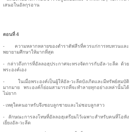
เสนอในอัลกุรอาน
ตอนที่ 4
- ความหลากหลายของตำราตัฟสีรที่ควรแก่การทบทวนและ
พยายามศึกษาให้มากที่สุด
- กล่าวถึงการที่อัลลอฮฺประกาศจะทรงจัดการกับอัล-วะลีด ด้วย
พระองค์เอง
- ในเมื่อพระองค์เป็นผู้ให้อัล-วะลีดบังเกิดและมีทรัพย์สมบัติ
มากมาย พระองค์ก็ย่อมสามารถที่จะทำลายทุกอย่างเหล่านั้นได้
ไม่ยาก
- เหตุใดคนอาหรับจึงชอบลูกชายและไม่ชอบลูกสาว
- ลักษณะการลงโทษที่อัลลอฮฺเตรียมไว้เฉพาะสำหรับคนที่โอหัง
เยี่ยงอัล-วะลีด