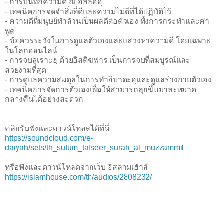
- การบันทึกความดี ณ อัลลอฮฺ
- เทคนิคการจดจำสิ่งที่ดีและความไม่ดีที่ได้ปฏิบัติไว้
- ความดีที่มนุษย์ทำล้วนเป็นผลดีต่อตัวเอง ทั้งการกระทำและคำ
พูด
- ข้อควรระวังในการดูแลตัวเองและแสวงหาความดี โดยเฉพาะ
ในโลกออนไลน์
- การจบสูเราะฮฺ ด้วยอิสติฆฟาร เป็นการจบที่สมบูรณ์และ
สวยงามที่สุด
- การดูแลความสมดุลในการทำอิบาดะฮฺและดูแลร่างกายตัวเอง
- เทคนิคการจัดการตัวเองเพื่อให้สามารถลุกขึ้นมาละหมาด
กลางคืนได้อย่างสะดวก
คลิกรับฟังและดาวน์โหลดได้ที่นี่
https://soundcloud.com/e-
daiyah/sets/th_sufum_tafseer_surah_al_muzzammil
หรือฟังและดาวน์โหลดจากเว็บ อิสลามเฮ้าส์
https://islamhouse.com/th/audios/2808232/