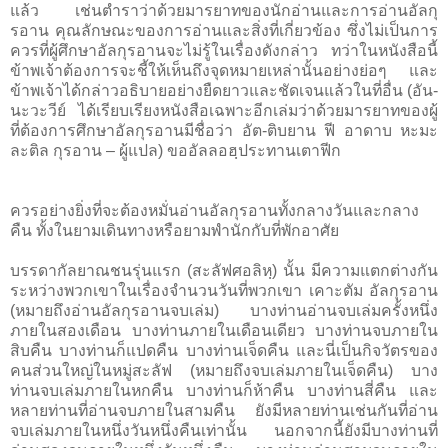
แล้ว เช่นตำราว่าด้วยมารยาทของนักอ่านและการอ่านอัลกุ
รอาน คุณลักษณะของการอ่านและสิ่งที่เกี่ยวข้อง ซึ่งไม่เป็นการ
ควรที่ผู้ศึกษาอัลกุรอานจะไม่รู้ในเรื่องดังกล่าว ทว่าในหนังสือนี้
ข้าพเจ้าต้องการจะชี้ให้เห็นถึงจุดหมายเหล่านั้นอย่างย่อๆ และ
ข้าพเจ้าได้กล่าวอธิบายอย่างยืดยาวและชัดเจนแล้วในที่อื่น (อัน-
นะวะวีย์ ได้เรียบเรียงหนังสือเฉพาะอีกเล่มว่าด้วยมารยาทของผู้
ที่ต้องการศึกษาอัลกุรอานมีชื่อว่า อัต-ติบยาน ฟี อาดาบ หะมะ
ละติล กุรอาน – ผู้แปล) ขออัลลอฮฺประทานเตาฟีก
ควรอย่างยิ่งที่จะต้องหมั่นอ่านอัลกุรอานทั้งกลางวันและกลาง
คืน ทั้งในยามเดินทางหรือยามพำนักกับที่พักอาศัย
บรรดากัลยาณชนรุ่นแรก (สะลัฟศอลิหฺ) นั้น มีความแตกต่างกัน
ระหว่างพวกเขาในเรื่องจำนวนวันที่พวกเขา เคาะตัม อัลกุรอาน
(หมายถึงอ่านอัลกุรอานจบเล่ม) บางท่านอ่านจบเล่มครั้งหนึ่ง
ภายในสองเดือน บางท่านภายในเดือนเดียว บางท่านจบภายใน
สิบคืน บางท่านก็แปดคืน บางท่านเจ็ดคืน และนี่เป็นกิจวัตรของ
คนส่วนใหญ่ในหมู่สะลัฟ (หมายถึงจบเล่มภายในเจ็ดคืน) บาง
ท่านจบเล่มภายในหกคืน บางท่านก็ห้าคืน บางท่านสี่คืน และ
หลายท่านที่อ่านจบภายในสามคืน ยังมีหลายท่านเช่นกันที่อ่าน
จบเล่มภายในหนึ่งวันหนึ่งคืนเท่านั้น นอกจากนี้ยังมีบางท่านที่