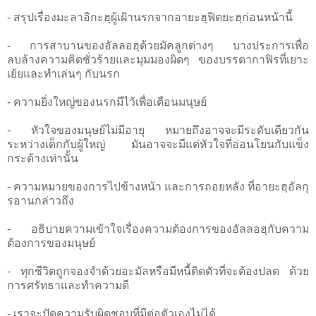
- สรุปเรื่องมะลาอิกะฮฺผู้เฝ้านรกจากอายะฮฺฟิตยะฮฺก่อนหน้านี้
- การสาบานของอัลลอฮฺด้วยมัคลูกต่างๆ บางประการเพื่อ
ลบล้างความคิดชั่วร้ายและมุมมองผิดๆ ของบรรดากาฟิรที่เยาะ
เย้ยและทำเล่นๆ กับนรก
- ความยิ่งใหญ่ของนรกมีไว้เพื่อเตือนมนุษย์
- หัวใจของมนุษย์ไม่มีอายุ หมายถึงอาจจะมีระดับเดียวกัน
ระหว่างเด็กกับผู้ใหญ่ มันอาจจะมีแต่หัวใจที่อ่อนโยนกับแข็ง
กระด้างเท่านั้น
- ความหมายของการไปข้างหน้า และการถอยหลัง ที่อายะฮฺอัลกุ
รอานกล่าวถึง
- อธิบายความเข้าใจเรื่องความต้องการของอัลลอฮฺกับความ
ต้องการของมนุษย์
- ทุกชีวิตถูกจองจำด้วยอะมัลหรือมีหนี้ติดตัวที่จะต้องปลด ด้วย
การศรัทธาและทำความดี
- เราจะปัดความรับผิดชอบที่มีต่อตัวเองไม่ได้