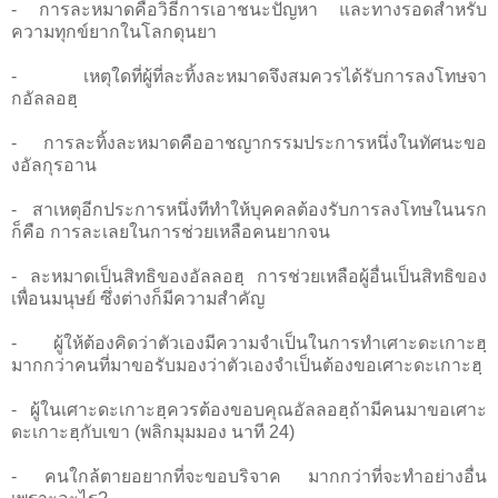
- การละหมาดคือวิธีการเอาชนะปัญหา และทางรอดสำหรับ
ความทุกข์ยากในโลกดุนยา
- เหตุใดที่ผู้ที่ละทิ้งละหมาดจึงสมควรได้รับการลงโทษจา
กอัลลอฮฺ
- การละทิ้งละหมาดคืออาชญากรรมประการหนึ่งในทัศนะขอ
งอัลกุรอาน
- สาเหตุอีกประการหนึ่งทีทำให้บุคคลต้องรับการลงโทษในนรก
ก็คือ การละเลยในการช่วยเหลือคนยากจน
- ละหมาดเป็นสิทธิของอัลลอฮฺ การช่วยเหลือผู้อื่นเป็นสิทธิของ
เพื่อนมนุษย์ ซึ่งต่างก็มีความสำคัญ
- ผู้ให้ต้องคิดว่าตัวเองมีความจำเป็นในการทำเศาะดะเกาะฮฺ
มากกว่าคนที่มาขอรับมองว่าตัวเองจำเป็นต้องขอเศาะดะเกาะฮฺ
- ผู้ในเศาะดะเกาะฮฺควรต้องขอบคุณอัลลอฮฺถ้ามีคนมาขอเศาะ
ดะเกาะฮฺกับเขา (พลิกมุมมอง นาที 24)
- คนใกล้ตายอยากที่จะขอบริจาค มากกว่าที่จะทำอย่างอื่น