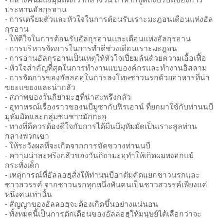
ประทานอัลกุรอาน
- การเตรียมตัวและหัวใจในการต้อนรับเราะมะฎอนเดือนแห่งอัล
กุรอาน
- ให้ดีใจในการต้อนรับอัลกุรอานและเดือนแห่งอัลกุรอาน
- การบริหารจัดการในการทำดีช่วงเดือนเราะมะฎอน
- การอ่านอัลกุรอานเป็นเหตุให้หัวใจเปี่ยมล้นด้วยความเอื้อเฟื้อ
- หัวใจสำคัญที่สุดในการทำงานแบบองค์กรและทำงานอิสลาม
- การจัดการของอัลลอฮฺในการลงโทษชาวนรกด้วยอาหารที่น่า
ขยะแขยงและน่ากลัว
- สภาพของวันกิยามะฮฺที่น่าสะพรึงกลัว
- อุทาหรณ์เรื่องราวของนบีมูซากับฟิรเอาน์ ที่ยกมาใช้กับท่านนบี
มุหัมมัดและกลุ่มชนชาวมักกะฮฺ
- ทางที่ดีควรต้องดีใจกับการได้มีนบีมุหัมมัดเป็นเราะสูลท่าน
กลางพวกเขา
- ให้ระวังผลที่จะเกิดจากการขัดขวางท่านนบี
- ความน่าสะพรึงกลัวของวันกิยามะฮฺทำให้เกิดผมหงอกแม้
กระทั่งเด็ก
- เหตุการณ์ที่อัลลอฮฺสั่งให้ท่านนบีอาดัมคัดแยกชาวนรกและ
ชาวสวรรค์ จากชาวนรกทุกหนึ่งพันคนเป็นชาวสวรรค์เพียงแค่
หนึ่งคนเท่านั้น
- สัญญาของอัลลอฮฺจะต้องเกิดขึ้นอย่างแน่นอน
- ทั้งหมดนี้เป็นการตักเตือนของอัลลอฮฺให้มนุษย์ได้เลือกว่าจะ