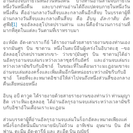
อ่านสองจบภายในหนึ่งวันหนึ่งคืน บางท่านอ่านสามจบภายใน
หนึ่งวันหนึ่งคืน และบางท่านอ่านได้ถึงแปดจบภายในหนึ่งวัน
หนึ่งคืน คืออ่านกลางวันสี่จบและกลางคืนอีกสี่จบ ในบรรดาผู้ที่
อ่านกลางวันสี่จบและกลางคืนสี่จบ คือ
อิบนุ อัล-กาติบ อัศ-
ศูฟีย์
[1]
ขออัลลอฮฺโปรดปรานท่าน และนี่คือจำนวนการอ่านที่
มากที่สุดในแต่ละวันตามที่เราทราบมา
อะห์มัด อัด-เดาเราะกีย์ ได้รายงานด้วยสายรายงานของท่านเอง
จากมันศูร บิน ซาดาน หนึ่งในตะบีอีนผู้เคร่งในอิบาดะฮฺ –ขอ
อัลลอฮฺโปรดปรานพวกเขา- ว่าเขา(มันศูร บิน ซาดาน)ได้อ่า
นอัลกุรอานจบเล่มระหว่างเวลาซุฮร์กับอัศร์ และอ่านจบเล่มระ
หว่างเวลามัฆริบกับอิชาอ์ ในขณะที่ในเดือนเราะมะฎอนเขาจะ
อ่านจบเล่มสองครั้งและเพิ่มเติมอีกนิดหน่อยระหว่างมัฆริบกับอิ
ชาอ์ โดยที่จะละหมาดอิชาอ์ให้ล่าไปจนถึงหนึ่งส่วนสี่ของกลาง
คืนเสียหน่อยหนึ่ง
อิบนุ อบี ดาวูด ได้รายงายด้วยสายรายงานของท่านว่า ท่านมุญา
ฮิด เราะหิมะฮุลลอฮฺ ได้อ่านอัลกุรอานจบเล่มระหว่างเวลามัฆริ
บกับอิชาอ์ในเดือนเราะมะฎอน
ส่วนบรรดาผู้ที่อ่านอัลกุรอานจบเล่มในร็อกอัตละหมาดเพียงแค่
หนึ่งร็อกอัตนั้นมีมากมายนับไม่ถ้วน อาทิเช่น อุษมาน บิน อัฟ
ฟาน, ตะมีม อัด-ดารีย์ และ สะอีด บิน ญุบัยร์