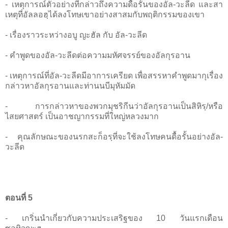
- เหตุการณ์ตัวอย่างที่กล่าวถึงความดื้อรั้นของอัล-วะลีด และสา
เหตุที่อัลลอฮฺได้ลงโทษเขาอย่างสาสมกับพฤติกรรมของเขา
- เรื่องราวระหว่างอบู ญะฮัล กับ อัล-วะลีด
- คำพูดของอัล-วะลีดต่อความมหัศจรรย์ของอัลกุรอาน
- เหตุการณ์ที่อัล-วะลีดมีอาการเครียด เพื่อสรรหาคำพูดมากุเรื่อง
กล่าวหาอัลกุรอานและท่านนบีมุหัมมัด
- การกล่าวหาของพวกมุชริกีนว่าอัลกุรอานเป็นสิหิรฺ/หรือ
ไสยศาสตร์ เป็นอาชญากรรมที่ใหญ่หลวงมาก
- คุณลักษณะของนรกสะก็อรฺที่จะใช้ลงโทษคนดื้อรั้นอย่างอัล-
วะลีด
ตอนที่ 5
- เกริ่นนำเกี่ยวกับความประเสริฐของ 10 วันแรกเดือน