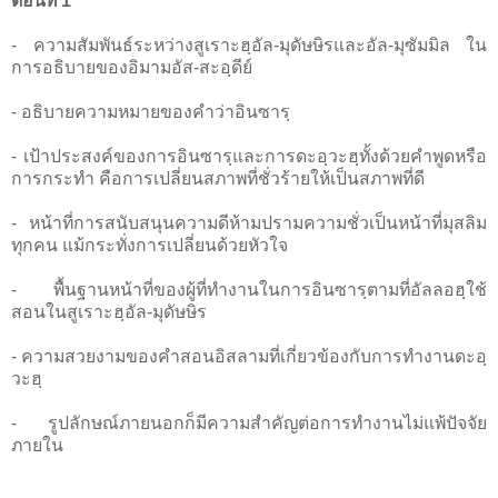
ตอนที่ 1
- ความสัมพันธ์ระหว่างสูเราะฮฺอัล-มุดัษษิรและอัล-มุซัมมิล ใน
การอธิบายของอิมามอัส-สะอฺดีย์
- อธิบายความหมายของคำว่าอินซารฺ
- เป้าประสงค์ของการอินซารฺและการดะอฺวะฮฺทั้งด้วยคำพูดหรือ
การกระทำ คือการเปลี่ยนสภาพที่ชั่วร้ายให้เป็นสภาพที่ดี
- หน้าที่การสนับสนุนความดีห้ามปรามความชั่วเป็นหน้าที่มุสลิม
ทุกคน แม้กระทั่งการเปลี่ยนด้วยหัวใจ
- พื้นฐานหน้าที่ของผู้ที่ทำงานในการอินซารฺตามที่อัลลอฮฺใช้
สอนในสูเราะฮฺอัล-มุดัษษิร
- ความสวยงามของคำสอนอิสลามที่เกี่ยวข้องกับการทำงานดะอฺ
วะฮฺ
- รูปลักษณ์ภายนอกก็มีความสำคัญต่อการทำงานไม่แพ้ปัจจัย
ภายใน