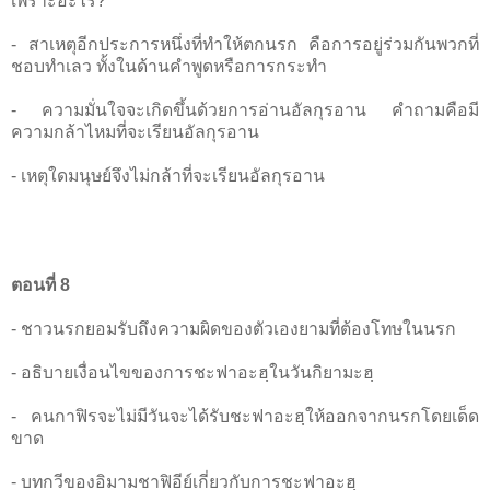
เพราะอะไร?
- สาเหตุอีกประการหนึ่งที่ทำให้ตกนรก คือการอยู่ร่วมกันพวกที่
ชอบทำเลว ทั้งในด้านคำพูดหรือการกระทำ
- ความมั่นใจจะเกิดขึ้นด้วยการอ่านอัลกุรอาน คำถามคือมี
ความกล้าไหมที่จะเรียนอัลกุรอาน
- เหตุใดมนุษย์จึงไม่กล้าที่จะเรียนอัลกุรอาน
ตอนที่ 8
- ชาวนรกยอมรับถึงความผิดของตัวเองยามที่ต้องโทษในนรก
- อธิบายเงื่อนไขของการชะฟาอะฮฺในวันกิยามะฮฺ
- คนกาฟิรจะไม่มีวันจะได้รับชะฟาอะฮฺให้ออกจากนรกโดยเด็ด
ขาด
- บทกวีของอิมามชาฟิอีย์เกี่ยวกับการชะฟาอะฮฺ