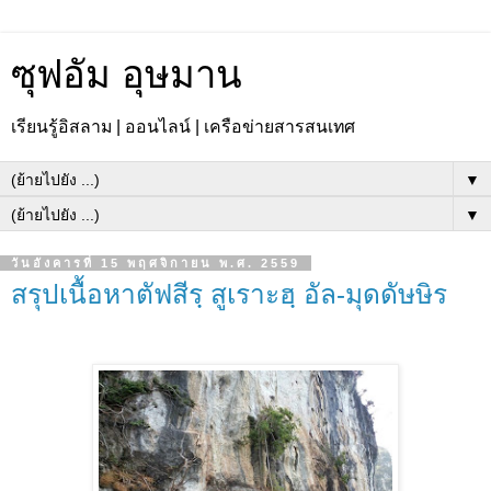
ซุฟอัม อุษมาน
เรียนรู้อิสลาม | ออนไลน์ | เครือข่ายสารสนเทศ
▼
▼
วันอังคารที่ 15 พฤศจิกายน พ.ศ. 2559
สรุปเนื้อหาตัฟสีรฺ สูเราะฮฺ อัล-มุดดัษษิร