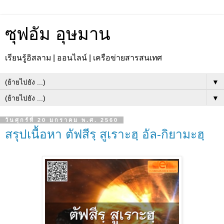
ซุฟอัม อุษมาน
เรียนรู้อิสลาม | ออนไลน์ | เครือข่ายสารสนเทศ
▼
▼
วันศุกร์ที่ 20 มกราคม พ.ศ. 2560
สรุปเนื้อหา ตัฟสีรฺ สูเราะฮฺ อัล-กิยามะฮฺ