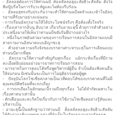
- อัลลอฮฺต้องการให้ท่านนบี ศ็อลลัลลอฮุอะลัยฮิวะสัลลัม ตั้งใจ
ฟังญิบรีลในการรับวะห์ยูและไม่ต้องรีบร้อน
- อัลลอฮฺทรงรับประกันว่าจะทำให้ท่านนบีจดจำและเข้าใจอัลกุ
รอานที่รับมาอย่างแน่นอน
- การเรียนอัลกุรอานให้ได้ประโยชน์จริงๆ คือต้องตั้งใจจริง
- เรื่องเล่าจากอิบนุ อับบาส เกี่ยวกับอายะฮฺนี้ ด้วยการทำตัวอย่าง
ประหนึ่งฉายให้เห็นว่าท่านนบีขยับริมฝีปากอย่างไร
- หนึ่งในภาพอันสวยงามของการเรียนการสอนในอิสลามแบบมี
สายรายงานอิสนาดแบบอิญาซะฮฺ
- ตัวอย่างความจริงจังของบรรดาเศาะหาบะฮฺในการเลียนแบบ
ท่านนบีมากที่สุด
- อัลกุรอานให้ความสำคัญกับทุกเรื่อง แม้กระทั่งเรื่องที่มีราย
ละเอียดยิบย่อยอย่างมารยาทการเรียนการสอน
- มารยาทในการตอบโต้หรือพูดวิพากษ์ผู้อื่น จำเป็นต้องฟังคนอื่น
ให้จบก่อน มิเช่นนั้นจะเป็นการไม่ยุติธรรมต่อผู้พูด
- ปัจจุบันโลกโซเชียลกลายเป็นเวทีตอบโต้ของบรรดาคนที่ไม่มี
คุณสมบัติพร้อมที่จะถกเถียง
- การถกเถียงในลักษณะนี้รวมถึงทุกเรื่อง ไม่ได้จำกัดเฉพาะใน
เรื่องศาสนาเท่านั้น
- ตักเตือนและสะกิดใจเกี่ยวกับการใช้งานโซเชียลอย่างรู้ทันและ
บริหารเป็น
- อายะฮฺนี้เป็นหลักฐานว่าท่านนบี ศ็อลลัลลอฮุอะลัยฮิวะสัลลัม
ได้รับการอธิบายทุกๆ อย่างที่จำเป็นในอัลกุรอานจากอัลลอฮฺ