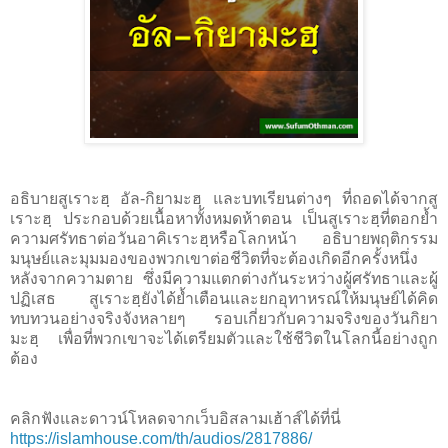
อธิบายสูเราะฮฺ อัล-กิยามะฮฺ และบทเรียนต่างๆ ที่ถอดได้จากสู
เราะฮฺ ประกอบด้วยเนื้อหาทั้งหมดห้าตอน เป็นสูเราะฮฺที่ตอกย้ำ
ความศรัทธาต่อวันอาคิเราะฮฺหรือโลกหน้า อธิบายพฤติกรรม
มนุษย์และมุมมองของพวกเขาต่อชีวิตที่จะต้องเกิดอีกครั้งหนึ่ง
หลังจากความตาย ซึ่งมีความแตกต่างกันระหว่างผู้ศรัทธาและผู้
ปฏิเสธ สูเราะฮฺยังได้ย้ำเตือนและยกอุทาหรณ์ให้มนุษย์ได้คิด
ทบทวนอย่างจริงจังหลายๆ รอบเกี่ยวกับความจริงของวันกิยา
มะฮฺ เพื่อที่พวกเขาจะได้เตรียมตัวและใช้ชีวิตในโลกนี้อย่างถูก
ต้อง
คลิกฟังและดาวน์โหลดจากเว็บอิสลามเฮ้าส์ได้ที่นี่
https://islamhouse.com/th/audios/2817886/