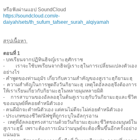
หรือฟังผ่านแอป SoundCloud
https://soundcloud.com/e-
daiyah/sets/th_sufum_tafseer_surah_alqiyamah
สรุปเนื้อหา
ตอนที่ 1
- บทเรียนจากปฏิทินฮิจญ์เราะฮฺศักราช
- เราจะใช้บทเรียนจากฮิจญ์เราะฮฺในการเปลี่ยนแปลงตัวเอง
อย่างไร
- คำพูดของท่านอุมัร เกี่ยวกับความสำคัญของสูเราะฮฺกิยามะฮฺ
- ความสำคัญในการพูดถึงวันกิยามะฮฺ เหตุใดอัลลอฮฺจึงต้องการ
ให้เราเรียนเกี่ยวกับกิยามะฮฺในหลายมุมหลายมิติ
- การสาบานของอัลลอฮฺในต้นสูเราะฮฺกับวันกิยามะฮฺและชีวิต
ของมนุษย์ที่คอยตำหนิตัวเอง
- คนดีมักจะตำหนิตัวเอง แต่คนไม่ดีจะไม่ค่อยตำหนิตัวเอง
- ประเภทของชีวิต/นัฟซูที่ถูกระบุในอัลกุรอาน
- เหตุที่อัลลอฮฺทรงสาบานด้วยวันกิยามะฮฺและชีวิตของมนุษย์ใน
สูเราะฮฺนี้ เพราะต้องการเน้นว่ามนุษย์จะต้องฟื้นขึ้นอีกครั้งอย่าง
แน่นอน