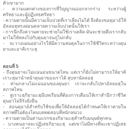
ตัวเขามาก
- ความแตกต่างของการที่วิญญาณออกจากร่าง ระหว่างผู้
ศรัทธาและผู้ปฏิเสธศรัทธา
- ความตายนั้นมีความเจ็บปวดที่เราเลี่ยงไม่ได้ จึงต้องขอดุอาอ์ให้
อัลลอฮฺทรงผ่อนคลายความเจ็บปวดนั้นให้เรา
- การนึกถึงความตายจะช่วยไม่ใช้เราเตลิด มันจะช่วยดึงเรากลับ
มาไม่ให้หลงไปกับดุนยาจนกู่ไม่กลับ
- จะวางแผนอย่างไรให้มีความสมดุลในการใช้ชีวิตระหว่างดุน
ยาและอาคิเราะฮฺ
ตอนที่ 5
- ถึงดุนยาจะไม่แน่นอนขนาดไหน แต่เราก็ยังไม่สามารถให้อาคิ
เราะฮฺมานำหน้าดุนยาของเราได้ สุบหานัลลอฮฺ
- ท่ามกลางไม่แน่นอนของดุนยา เราจะกลับไปหาอัลลอฮฺใน
สภาพไหน
- สูเราะฮฺกิยามะฮฺมีบทเรียนที่ต้องการเตือนให้เราสำนึกว่าชีวิต
ดุนยาไม่จีรังยั่งยืน
- สอนดุอาอ์สำหรับใช้ขอเพื่อให้อัลลอฮฺได้กำหนดให้เราตายใน
สภาพที่ไม่ต้องโดนบททดสอบที่หนักหน่วง
- ความตายเป็นด่านแรกของกิยามะฮฺสำหรับมนุษย์ทุกคน
- บางคนอาจจะปฏิเสธกิยามะฮฺ แต่เขาไม่มีทางที่จะเขาปฏิเสธ