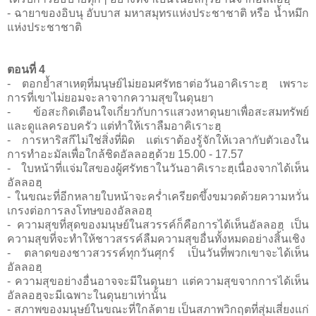
- ฉายาของอิบนุ อับบาส มหาสมุทรแห่งประชาชาติ หรือ น้ำหมึก
แห่งประชาชาติ
ตอนที่ 4
- ตอกย้ำสาเหตุที่มนุษย์ไม่ยอมศรัทธาต่อวันอาคิเราะฮฺ เพราะ
การที่เขาไม่ยอมจะลาจากความสุขในดุนยา
- ข้อสะกิดเตือนใจเกี่ยวกับการแสวงหาดุนยาเพื่อสะสมทรัพย์
และดูแลครอบครัว แต่ทำให้เราลืมอาคิเราะฮฺ
- การหาริสกีไม่ใช่สิ่งที่ผิด แต่เราต้องรู้จักให้เวลากับตัวเองใน
การทำอะมัลเพื่อใกล้ชิดอัลลอฮฺด้วย 15.00 - 17.57
- ใบหน้าที่แจ่มใสของผู้ศรัทธาในวันอาคิเราะฮฺเนื่องจากได้เห็น
อัลลอฮฺ
- ในขณะที่อีกหลายใบหน้าจะคร่ำเครียดขึ้งขมวดด้วยความหวั่น
เกรงต่อการลงโทษของอัลลอฮฺ
- ความสุขที่สุดของมนุษย์ในสวรรค์ก็คือการได้เห็นอัลลอฮฺ เป็น
ความสุขที่จะทำให้ชาวสรรค์ลืมความสุขอื่นทั้งหมดอย่างสิ้นเชิง
- ตลาดของชาวสวรรค์ทุกวันศุกร์ เป็นวันที่พวกเขาจะได้เห็น
อัลลอฮฺ
- ความสุขอย่างอื่นอาจจะมีในดุนยา แต่ความสุขจากการได้เห็น
อัลลอฮฺจะมีเฉพาะในดุนยาเท่านั้น
- สภาพของมนุษย์ในขณะที่ใกล้ตาย เป็นสภาพวิกฤตที่สุ่มเสี่ยงแก่