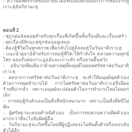
- ความมหัศจรรย์ของลายนิ้วมือที่เป็นบทเรียนประการหนึ่งจากสู
เราะฮฺอัลกิยามะฮฺ
ตอนที่ 2
- ชุกูรต่ออัลลอฮฺสำหรับทุกเรื่องที่เกิดขึ้นทั้งเรื่องดีและเรื่องเศร้า
- ทุกเรื่องมีหิกมะฮฺซุกซ่อนอยู่เสมอ
- ต้องสู้ชีวิตในทุกสภาพ เพื่อกลับไปสู่อัลลอฮฺในวันอาคิเราะฮฺ
- แนะนำดุอาอ์สำหรับการต่อสู้ชีวิต ให้กำลังใจ คลายความทุกข์
โศก ยอมรับต่อเกาะฎออ์และเกาะดัร หรือยามสิ้นหวัง
- อธิบายเพิ่มเติมว่าด้วยสาเหตุที่มนุษย์ไม่ยอมศรัทธาต่อวันอาคิ
เราะฮฺ
- ผลจากการศรัทธาต่อวันอาคิเราะฮฺ จะทำให้มนุษย์ฉุดตัวเอง
ด้วยการหยุดทำบาปได้ การไม่ศรัทธาต่อวันอาคิเราะฮฺจึงมีผล
ร้ายที่น่ากลัว เพราะมนุษย์จะปล่อยตัวในการทำบาปโดยไม่ยอก
เลิก
- การต่อสู้กับตัวเองเป็นสิ่งที่หนักหนามาก เพราะเป็นสิ่งที่หนีไม่
พ้น
- ผู้ศรัทธาจะคอยตำหนิตัวเอง เป็นการทบทวนความผิดตัวเอง
มากกว่าที่จะไปจับผิดผู้อื่น
- วันกิยามะฮฺจะเกิดขึ้นโดยที่ผู้ปฏิเสธจะไม่ทันตั้งตัวหรือขอกลับ
ตัวได้อีก