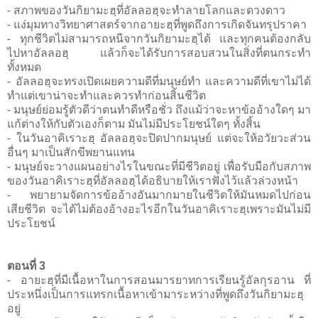
- สภาพของวันกิยามะฮฺที่อัลลอฮฺจะทำลายโลกและดวงดาว
- แง่มุมทางวิทยาศาสตร์จากอายะฮฺที่พูดถึงการเกิดจันทรุปราคา
- ทุกชีวิตไม่สามารถหนีจากวันกิยามะฮฺได้ และทุกคนต้องกลับ
ไปหาอัลลอฮฺ แล้วก็จะได้รับการสอบสวนในสิ่งที่ตนกระทำ
ทั้งหมด
- อัลลอฮฺจะทรงเปิดเผยความดีที่มนุษย์ทำ และความดีที่เขาไม่ได้
ทำแต่เขาน่าจะทำและควรทำก่อนสิ้นชีวิต
- มนุษย์ย่อมรู้ตัวดีว่าตนทำดีหรือชั่ว ถึงแม้ว่าจะหาข้ออ้างใดๆ มา
แก้ต่างให้กับตัวเองก็ตาม มันไม่มีประโยชน์ใดๆ ทั้งสิ้น
- ในวันอาคิเราะฮฺ อัลลอฮฺจะปิดปากมนุษย์ แต่จะให้อวัยวะส่วน
อื่นๆ มาเป็นสักขีพยานแทน
- มนุษย์จะวางแผนอย่างไรในขณะที่มีชีวิตอยู่ เพื่อรับมือกับสภาพ
ของวันอาคิเราะฮฺที่อัลลอฮฺได้อธิบายให้เราฟังไว้แล้วล่วงหน้า
- พยายามจัดการข้ออ้างอันมากมายในชีวิตให้มันหมดไปก่อน
เสียชีวิต จะได้ไม่ต้องอ้างอะไรอีกในวันอาคิเราะฮฺเพราะมันไม่มี
ประโยชน์
ตอนที่ 3
- อายะฮฺที่มีเนื้อหาในการสอนมารยาทการเรียนรู้อัลกุรอาน ที่
ประหนึ่งเป็นการแทรกเนื้อหาเข้ามาระหว่างที่พูดถึงวันกิยามะฮฺ
อยู่