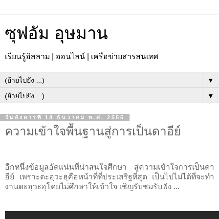
ซุฟอัม อุษมาน
เรียนรู้อิสลาม | ออนไลน์ | เครือข่ายสารสนเทศ
▼
▼
วันอังคารที่ 18 ธันวาคม พ.ศ. 2555
ความเข้าใจพื้นฐานสู่การเป็นดาอีย์
อีกหนึ่งข้อมูลอัดแน่นที่น่าสนใจศึกษา สู่ความเข้าใจการเป็นดา
อีย์ เพราะดะอฺวะฮฺคือหน้าที่ที่ประเสริฐที่สุด เป็นไปไม่ได้ที่จะทำ
งานดะอฺวะฮฺโดยไม่ศึกษาให้เข้าใจ เชิญรับชมรับฟัง ...