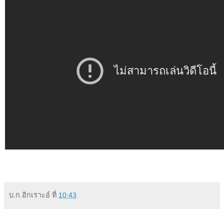
บ.ก.อิกเราะอ์
ที่
10:43